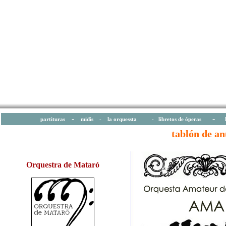
-
-
partituras
midis
-
la orquessta -
libretos de óperas
tablón de a
Orquestra de Mataró