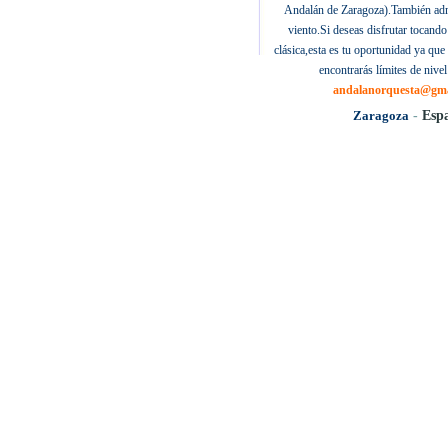
Andalán de Zaragoza).También adm
viento.Si deseas disfrutar tocand
clásica,esta es tu oportunidad ya qu
encontrarás límites de nivel
andalanorquesta@gma
Zaragoza
-
Esp