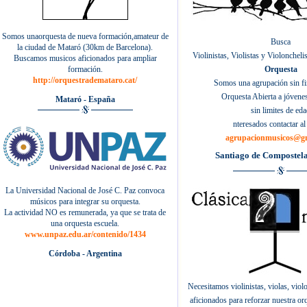
Somos unaorquesta de nueva formación,amateur de
Busca
la ciudad de Mataró (30km de Barcelona).
Violinistas, Violistas y Violonchelis
Buscamos musicos aficionados para ampliar
formación.
Orquesta
http://orquestrademataro.cat/
Somos una agrupación sin fi
Orquesta Abierta a jóvenes
Mataró - España
sin limites de ed
nteresados contactar al 
agrupacionmusicos@g
Santiago de Compostel
La Universidad Nacional de José C. Paz convoca
músicos para integrar su orquesta.
La actividad NO es remunerada, ya que se trata de
una orquesta escuela.
www.unpaz.edu.ar/contenido/1434
Córdoba -
Argentina
Necesitamos violinistas, violas, viol
aficionados para reforzar nuestra orq