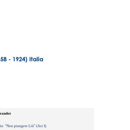
randot
ia: "Non piangere Liù" (Act I)