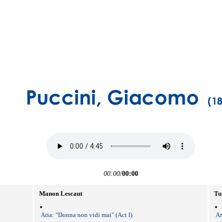
00:00
/
00:00
Manon Lescaut
Tu
Aria: "Donna non vidi mai" (Act I)
Ar