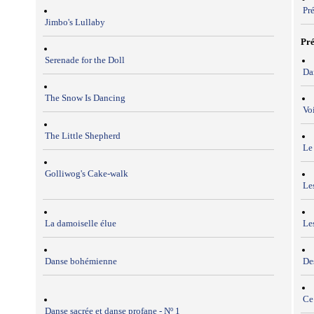
Pré
Jimbo's Lullaby
Pré
Serenade for the Doll
Da
The Snow Is Dancing
Vo
The Little Shepherd
Le
Golliwog's Cake-walk
Les
La damoiselle élue
Le
Danse bohémienne
Des
Ce
Danse sacrée et danse profane - Nº 1