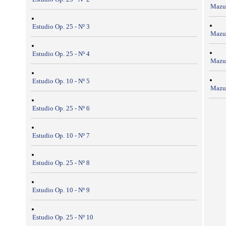
Mazur
Estudio Op. 25 - Nº 3
Mazur
Estudio Op. 25 - Nº 4
Mazur
Estudio Op. 10 - Nº 5
Mazur
Estudio Op. 25 - Nº 6
Estudio Op. 10 - Nº 7
Estudio Op. 25 - Nº 8
Estudio Op. 10 - Nº 9
Estudio Op. 25 - Nº 10